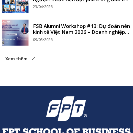
MBA ứng dụng AI
23/04/2026
FSB Alumni Workshop #13: Dự đoán nền
kinh tế Việt Nam 2026 – Doanh nghiệp
cần chuẩn bị gì để không bị động?
09/03/2026
Xem thêm