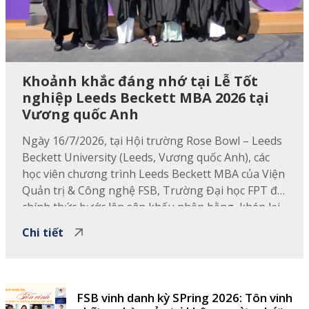
Khoảnh khắc đáng nhớ tại Lễ Tốt
nghiệp Leeds Beckett MBA 2026 tại
Vương quốc Anh
Ngày 16/7/2026, tại Hội trường Rose Bowl – Leeds
Beckett University (Leeds, Vương quốc Anh), các
học viên chương trình Leeds Beckett MBA của Viện
Quản trị & Công nghệ FSB, Trường Đại học FPT đã
chính thức bước lên sân khấu nhận bằng, khép lại
một hành trình học tập đầy nỗ lực và …
Chi tiết
FSB vinh danh kỳ SPring 2026: Tôn vinh