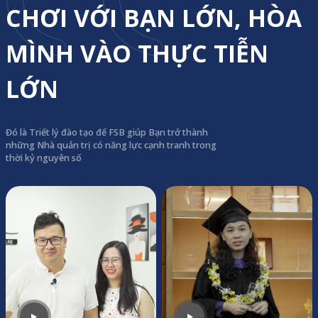
CHƠI VỚI BẠN LỚN, HÒA
MÌNH VÀO THỰC TIỄN
LỚN
Đó là Triết lý đào tạo để FSB giúp Bạn trở thành
những Nhà quản trị có năng lực cạnh tranh trong
thời kỷ nguyên số