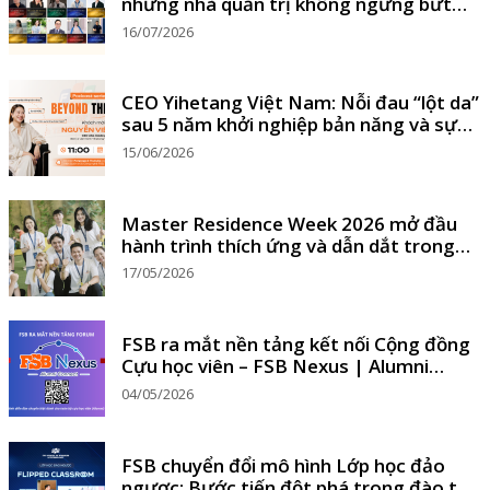
những nhà quản trị không ngừng bứt
phá
16/07/2026
CEO Yihetang Việt Nam: Nỗi đau “lột da”
sau 5 năm khởi nghiệp bản năng và sự
thức tỉnh
15/06/2026
Master Residence Week 2026 mở đầu
hành trình thích ứng và dẫn dắt trong
thời đại AI
17/05/2026
FSB ra mắt nền tảng kết nối Cộng đồng
Cựu học viên – FSB Nexus | Alumni
Connect
04/05/2026
FSB chuyển đổi mô hình Lớp học đảo
ngược: Bước tiến đột phá trong đào tạo