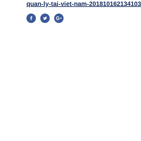
quan-ly-tai-viet-nam-20181016213410