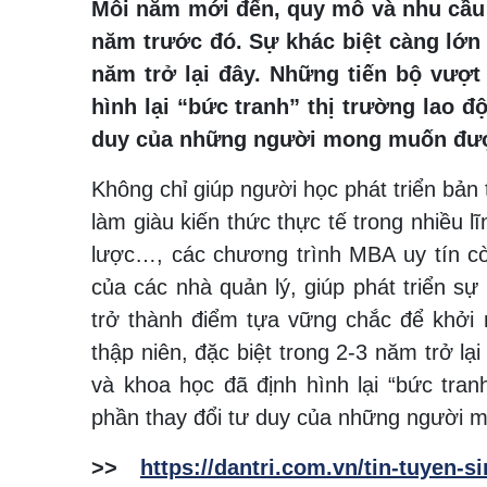
Mỗi năm mới đến, quy mô và nhu cầu c
năm trước đó. Sự khác biệt càng lớn 
năm trở lại đây. Những tiến bộ vượt
hình lại “bức tranh” thị trường lao đ
duy của những người mong muốn được
Không chỉ giúp người học phát triển bản 
làm giàu kiến thức thực tế trong nhiều lĩ
lược…, các chương trình MBA uy tín cò
của các nhà quản lý, giúp phát triển sự
trở thành điểm tựa vững chắc để khởi 
thập niên, đặc biệt trong 2-3 năm trở l
và khoa học đã định hình lại “bức tran
phần thay đổi tư duy của những người 
>>
https://dantri.com.vn/tin-tuyen-