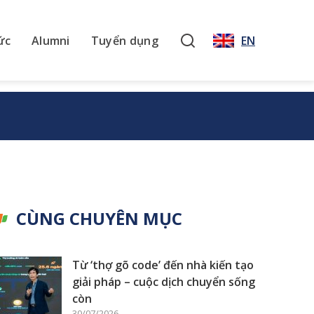
ức
Alumni
Tuyển dụng
EN
CÙNG CHUYÊN MỤC
Từ ‘thợ gõ code’ đến nhà kiến tạo
giải pháp – cuộc dịch chuyển sống
còn
30/07/2026