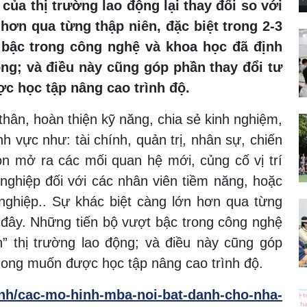
ủa thị trường lao động lại thay đổi so với
hơn qua từng thập niên, đặc biệt trong 2-3
 bậc trong công nghệ và khoa học đã định
ộng; và điều này cũng góp phần thay đổi tư
 học tập nâng cao trình độ.
thân, hoàn thiện kỹ năng, chia sẻ kinh nghiệm,
nh vực như: tài chính, quản trị, nhân sự, chiến
n mở ra các mối quan hệ mới, củng cố vị trí
 nghiệp đối với các nhân viên tiềm năng, hoặc
nghiệp.. Sự khác biệt càng lớn hơn qua từng
ại đây. Những tiến bộ vượt bậc trong công nghệ
h” thị trường lao động; và điều này cũng góp
mong muốn được học tập nâng cao trình độ.
sinh/cac-mo-hinh-mba-noi-bat-danh-cho-nha-