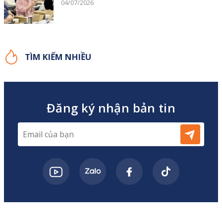
04/07/2026
TÌM KIẾM NHIỀU
Đăng ký nhận bản tin