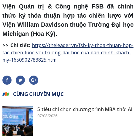
Viện Quản trị & Công nghệ FSB đã chính
thức ký thỏa thuận hợp tác chiến lược với
Viện William Davidson thuộc Trường Đại học
Michigan (Hoa Kỳ).
>> Chi tiết:
https://theleader.vn/fsb-ky-thoa-thuan-hop-
tac-chien-luoc-voi-truong-dai-hoc-cua-dan-chinh-khach-
my-1650902783825.htm
CÙNG CHUYÊN MỤC
5 tiêu chí chọn chương trình MBA thời AI
07/08/2026