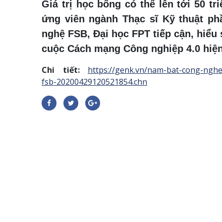
Giá trị học bổng có thể lên tới 50 t
ứng viên ngành Thạc sĩ Kỹ thuật p
nghệ FSB, Đại học FPT tiếp cận, hiểu
cuộc Cách mạng Công nghiệp 4.0 hiện
Chi tiết:
https://genk.vn/nam-bat-cong-ngh
fsb-20200429120521854.chn