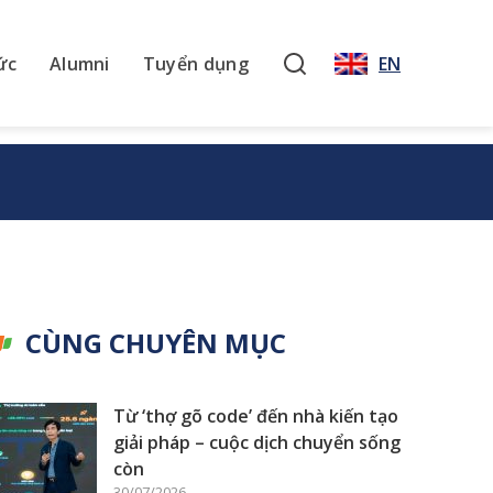
ức
Alumni
Tuyển dụng
EN
CÙNG CHUYÊN MỤC
Từ ‘thợ gõ code’ đến nhà kiến tạo
giải pháp – cuộc dịch chuyển sống
còn
30/07/2026