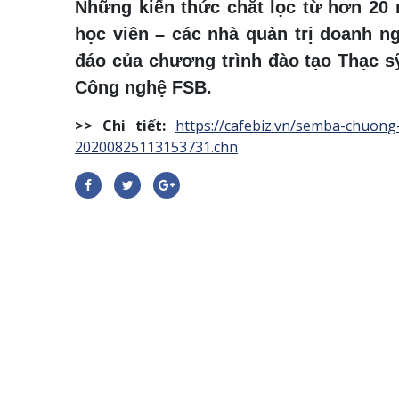
Những kiến thức chắt lọc từ hơn 20 
học viên – các nhà quản trị doanh n
đáo của chương trình đào tạo Thạc s
Công nghệ FSB.
>> Chi tiết:
https://cafebiz.vn/semba-chuon
20200825113153731.chn