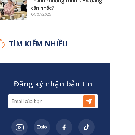
thành chương trình MBA đáng
cân nhắc?
04/07/2026
TÌM KIẾM NHIỀU
Đăng ký nhận bản tin