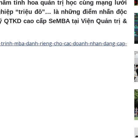
năm tinh hoa quản trị học cùng mạng lưới
ghiệp “triệu đô”… là những điểm nhấn độc
ỹ QTKD cao cấp SeMBA tại Viện Quản trị &
g-trinh-mba-danh-rieng-cho-cac-doanh-nhan-dang-cap-