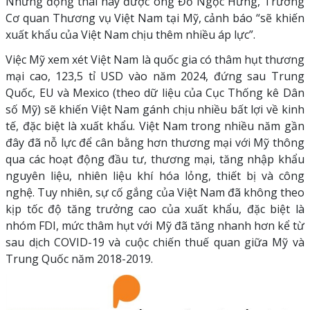
Những động thái này được ông Đỗ Ngọc Hưng, Trưởng
Cơ quan Thương vụ Việt Nam tại Mỹ, cảnh báo “sẽ khiến
xuất khẩu của Việt Nam chịu thêm nhiều áp lực”.
Việc Mỹ xem xét Việt Nam là quốc gia có thâm hụt thương
mại cao, 123,5 tỉ USD vào năm 2024, đứng sau Trung
Quốc, EU và Mexico (theo dữ liệu của Cục Thống kê Dân
số Mỹ) sẽ khiến Việt Nam gánh chịu nhiều bất lợi về kinh
tế, đặc biệt là xuất khẩu. Việt Nam trong nhiều năm gần
đây đã nỗ lực để cân bằng hơn thương mại với Mỹ thông
qua các hoạt động đầu tư, thương mại, tăng nhập khẩu
nguyên liệu, nhiên liệu khí hóa lỏng, thiết bị và công
nghệ. Tuy nhiên, sự cố gắng của Việt Nam đã không theo
kịp tốc độ tăng trưởng cao của xuất khẩu, đặc biệt là
nhóm FDI, mức thâm hụt với Mỹ đã tăng nhanh hơn kể từ
sau dịch COVID-19 và cuộc chiến thuế quan giữa Mỹ và
Trung Quốc năm 2018-2019.