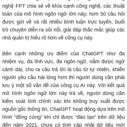
nghệ FPT chia sẻ về khía cạnh công nghệ, các thuật
toán của mô hình ngôn ngữ lớn này; hơn 50 câu hỏi
được gửi về và rất nhiều bình luận trực tuyến, buổi
trò chuyện diễn ra sôi nổi, giải đáp thắc mắc giúp các
nhà quản trị hiểu rõ hơn về công cụ này.
Bên cạnh những ưu điểm của ChatGPT như đa
nhiệm vụ, đa lĩnh vực, đa ngôn ngữ, nắm được ngữ
cảnh dài, cho ra câu trả lời là câu từ tự nhiên, khiến
người yêu cầu hài lòng hơn thì người dùng cần phải
lưu ý một số vấn đề của công cụ AI này. Với kết quả
mô hình ngôn ngữ lớn này trả về, người dùng cần
kiểm soát tính chính xác khi không truy xuất được
nguồn gốc thông tin, ChatGPT hoạt động dựa trên mô
hình “đông cứng” khi chỉ được “đào tạo” trên dữ liệu
đến năm 2021, chưa có tính cập nhật dữ liệu mới