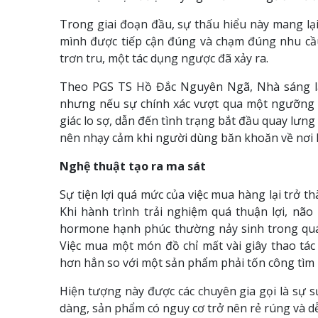
Trong giai đoạn đầu, sự thấu hiểu này mang lạ
mình được tiếp cận đúng và chạm đúng nhu cầu
trơn tru, một tác dụng ngược đã xảy ra.
Theo PGS TS Hồ Đắc Nguyên Ngã, Nhà sáng lậ
nhưng nếu sự chính xác vượt qua một ngưỡng nh
giác lo sợ, dẫn đến tình trạng bắt đầu quay lưng
nên nhạy cảm khi người dùng băn khoăn về nơi l
Nghệ thuật tạo ra ma sát
Sự tiện lợi quá mức của việc mua hàng lại trở th
Khi hành trình trải nghiệm quá thuận lợi, não
hormone hạnh phúc thường nảy sinh trong quá t
Việc mua một món đồ chỉ mất vài giây thao tác
hơn hẳn so với một sản phẩm phải tốn công tìm 
Hiện tượng này được các chuyên gia gọi là sự s
dàng, sản phẩm có nguy cơ trở nên rẻ rúng và dễ