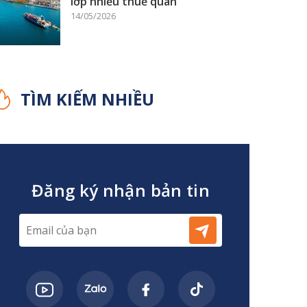
lớp nhiễu thuế quan
14/05/2026
TÌM KIẾM NHIỀU
Đăng ký nhận bản tin