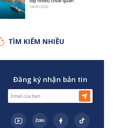
lớp nhiễu thuế quan
14/05/2026
TÌM KIẾM NHIỀU
Đăng ký nhận bản tin