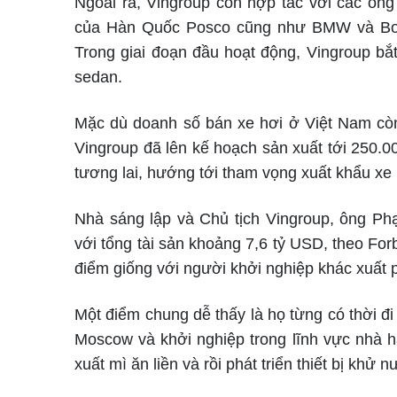
Ngoài ra, Vingroup còn hợp tác với các ông
của Hàn Quốc Posco cũng như BMW và Bos
Trong giai đoạn đầu hoạt động, Vingroup bắ
sedan.
Mặc dù doanh số bán xe hơi ở Việt Nam cò
Vingroup đã lên kế hoạch sản xuất tới 250.00
tương lai, hướng tới tham vọng xuất khẩu xe
Nhà sáng lập và Chủ tịch Vingroup, ông P
với tổng tài sản khoảng 7,6 tỷ USD, theo Fo
điểm giống với người khởi nghiệp khác xuất p
Một điểm chung dễ thấy là họ từng có thời 
Moscow và khởi nghiệp trong lĩnh vực nhà 
xuất mì ăn liền và rồi phát triển thiết bị khử