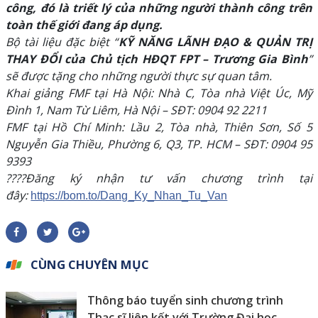
công, đó là triết lý của những người thành công trên
toàn thế giới đang áp dụng.
Bộ tài liệu đặc biệt “
KỸ NĂNG LÃNH ĐẠO & QUẢN TRỊ
THAY ĐỔI của Chủ tịch HĐQT FPT – Trương Gia Bình
”
sẽ được tặng cho những người thực sự quan tâm.
Khai giảng FMF tại Hà Nội: Nhà C, Tòa nhà Việt Úc, Mỹ
Đình 1, Nam Từ Liêm, Hà Nội –
SĐT: 0904 92 2211
FMF tại Hồ Chí Minh: Lầu 2, Tòa nhà, Thiên Sơn, Số 5
Nguyễn Gia Thiều, Phường 6, Q3, TP. HCM –
SĐT: 0904 95
9393
????Đăng ký nhận tư vấn chương trình tại
đây:
https://bom.to/Dang_Ky_Nhan_Tu_Van
CÙNG CHUYÊN MỤC
Thông báo tuyển sinh chương trình
Thạc sĩ liên kết với Trường Đại học