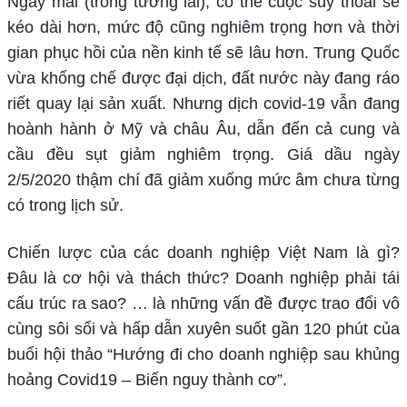
Ngày mai (trong tương lai), có thể cuộc suy thoái sẽ
kéo dài hơn, mức độ cũng nghiêm trọng hơn và thời
gian phục hồi của nền kinh tế sẽ lâu hơn. Trung Quốc
vừa khống chế được đại dịch, đất nước này đang ráo
riết quay lại sản xuất. Nhưng dịch covid-19 vẫn đang
hoành hành ở Mỹ và châu Âu, dẫn đến cả cung và
cầu đều sụt giảm nghiêm trọng. Giá dầu ngày
2/5/2020 thậm chí đã giảm xuống mức âm chưa từng
có trong lịch sử.
Chiến lược của các doanh nghiệp Việt Nam là gì?
Đâu là cơ hội và thách thức? Doanh nghiệp phải tái
cấu trúc ra sao? … là những vấn đề được trao đổi vô
cùng sôi sổi và hấp dẫn xuyên suốt gần 120 phút của
buổi hội thảo “Hướng đi cho doanh nghiệp sau khủng
hoảng Covid19 – Biến nguy thành cơ”.