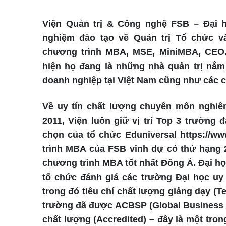
Viện Quản trị & Công nghệ FSB – Đại h
nghiệm đào tạo về Quản trị Tổ chức v
chương trình MBA, MSE, MiniMBA, CEO
hiện họ đang là những nhà quản trị nắm
doanh nghiệp tại Việt Nam cũng như các cô
Về uy tín chất lượng chuyên môn nghiên
2011, Viện luôn giữ vị trí Top 3 trường 
chọn của tổ chức Eduniversal https://w
trình MBA của FSB vinh dự có thứ hạng 2
chương trình MBA tốt nhất Đông Á. Đại h
tổ chức đánh giá các trường Đại học uy 
trong đó tiêu chí chất lượng giảng dạy (T
trường đã được ACBSP (Global Business A
chất lượng (Accredited) – đây là một tron