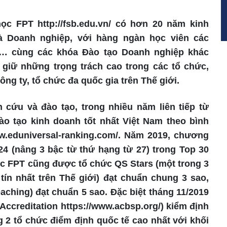
ọc FPT http://fsb.edu.vn/ có hơn 20 năm kinh
à Doanh nghiệp, với hàng ngàn học viên các
… cùng các khóa Đào tạo Doanh nghiệp khác
 giữ những trọng trách cao trong các tổ chức,
ng ty, tổ chức đa quốc gia trên Thế giới.
 cứu và đào tạo, trong nhiều năm liên tiếp từ
đào tạo kinh doanh tốt nhất Việt Nam theo bình
ww.eduniversal-ranking.com/. Năm 2019, chương
4 (nâng 3 bậc từ thứ hạng từ 27) trong Top 30
ọc FPT cũng được tổ chức QS Stars (một trong 3
tín nhất trên Thế giới) đạt chuẩn chung 3 sao,
eaching) đạt chuẩn 5 sao. Đặc biệt tháng 11/2019
ccreditation https://www.acbsp.org/) kiểm định
g 2 tổ chức điểm định quốc tế cao nhất với khối