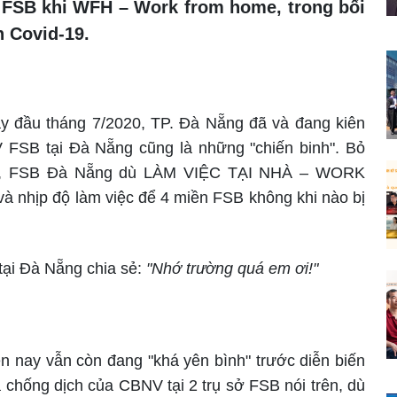
 FSB khi WFH – Work from home, trong bối
 Covid-19.
ày đầu tháng 7/2020, TP. Đà Nẵng đã và đang kiên
FSB tại Đà Nẵng cũng là những "chiến binh". Bỏ
thể, FSB Đà Nẵng dù LÀM VIỆC TẠI NHÀ – WORK
 nhịp độ làm việc để 4 miền FSB không khi nào bị
ại Đà Nẵng chia sẻ:
"Nhớ trường quá em ơi!"
 nay vẫn còn đang "khá yên bình" trước diễn biến
à chống dịch của CBNV tại 2 trụ sở FSB nói trên, dù