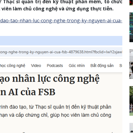
ừ Thạc sĩ quản trị đến kỹ thuật phần mềm, tổ chức
c viên làm chủ công nghệ và ứng dụng thực tiễn.
p-dao-tao-nhan-luc-cong-nghe-trong-ky-nguyen-ai-cua-