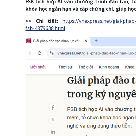
FSB tích hợp AI vào chương trình đào tạo, t
khóa học ngắn hạn và cấp chứng chỉ, giúp họ
>> Chi tiết:
https://vnexpress.net/giai-pha
fsb-4879638.html