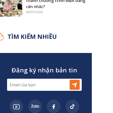
thành chương trình MBA đáng
cân nhắc?
04/07/2026
TÌM KIẾM NHIỀU
Đăng ký nhận bản tin