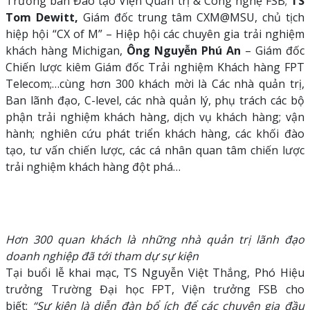
Trưởng ban Đào tạo Viện Quản trị & Công nghệ FSB;
TS
Tom Dewitt,
Giám đốc trung tâm CXM@MSU, chủ tịch
hiệp hội “CX of M” – Hiệp hội các chuyên gia trải nghiệm
khách hàng Michigan,
Ông Nguyễn Phú An
– Giám đốc
Chiến lược kiêm Giám đốc Trải nghiệm Khách hàng FPT
Telecom;…cùng hơn 300 khách mời là Các nhà quản trị,
Ban lãnh đạo, C-level, các nhà quản lý, phụ trách các bộ
phận trải nghiệm khách hàng, dịch vụ khách hàng; vận
hành; nghiên cứu phát triển khách hàng, các khối đào
tạo, tư vấn chiến lược, các cá nhân quan tâm chiến lược
trải nghiệm khách hàng đột phá…
Hơn 300 quan khách là những nhà quản trị lãnh đạo
doanh nghiệp đã tới tham dự sự kiện
Tại buổi lễ khai mạc, TS Nguyễn Việt Thắng, Phó Hiệu
trưởng Trường Đại học FPT, Viện trưởng FSB cho
biết:
“Sự kiện là diễn đàn bổ ích để các chuyên gia đầu