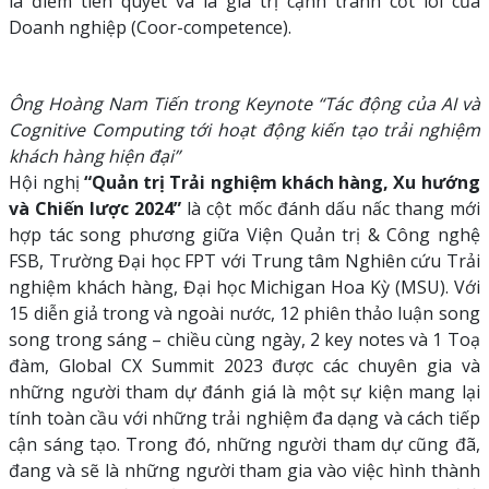
là điểm tiên quyết và là giá trị cạnh tranh cốt lõi của
Doanh nghiệp (Coor-competence).
Ông Hoàng Nam Tiến trong Keynote “Tác động của AI và
Cognitive Computing tới hoạt động kiến tạo trải nghiệm
khách hàng hiện đại”
Hội nghị
“Quản trị Trải nghiệm khách hàng, Xu hướng
và Chiến lược 2024”
là cột mốc đánh dấu nấc thang mới
hợp tác song phương giữa Viện Quản trị & Công nghệ
FSB, Trường Đại học FPT với Trung tâm Nghiên cứu Trải
nghiệm khách hàng, Đại học Michigan Hoa Kỳ (MSU). Với
15 diễn giả trong và ngoài nước, 12 phiên thảo luận song
song trong sáng – chiều cùng ngày, 2 key notes và 1 Toạ
đàm, Global CX Summit 2023 được các chuyên gia và
những người tham dự đánh giá là một sự kiện mang lại
tính toàn cầu với những trải nghiệm đa dạng và cách tiếp
cận sáng tạo. Trong đó, những người tham dự cũng đã,
đang và sẽ là những người tham gia vào việc hình thành