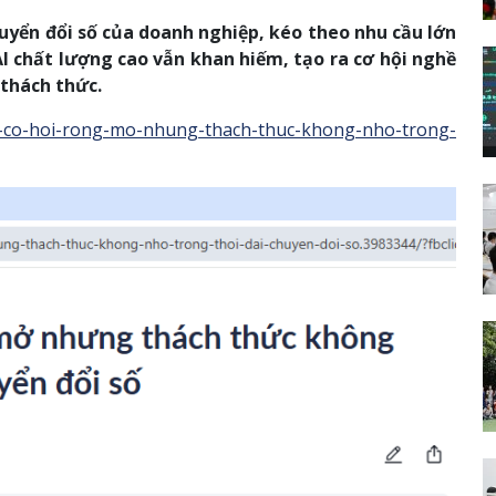
huyển đổi số của doanh nghiệp, kéo theo nhu cầu lớn
AI chất lượng cao vẫn khan hiếm, tạo ra cơ hội nghề
thách thức.
-ai-co-hoi-rong-mo-nhung-thach-thuc-khong-nho-trong-