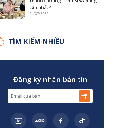
thành chương trình MBA đáng
cân nhắc?
04/07/2026
TÌM KIẾM NHIỀU
Đăng ký nhận bản tin