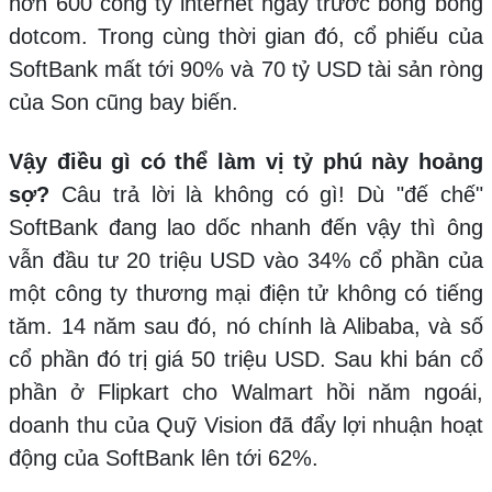
hơn 600 công ty internet ngay trước bong bóng
dotcom. Trong cùng thời gian đó, cổ phiếu của
SoftBank mất tới 90% và 70 tỷ USD tài sản ròng
của Son cũng bay biến.
Vậy điều gì có thể làm vị tỷ phú này hoảng
sợ?
Câu trả lời là không có gì! Dù "đế chế"
SoftBank đang lao dốc nhanh đến vậy thì ông
vẫn đầu tư 20 triệu USD vào 34% cổ phần của
một công ty thương mại điện tử không có tiếng
tăm. 14 năm sau đó, nó chính là Alibaba, và số
cổ phần đó trị giá 50 triệu USD. Sau khi bán cổ
phần ở Flipkart cho Walmart hồi năm ngoái,
doanh thu của Quỹ Vision đã đẩy lợi nhuận hoạt
động của SoftBank lên tới 62%.