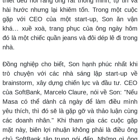
thiết đều nói rằng ông rất thông minh, tự tin và
hài hước nhưng lại khiêm tốn. Trong một cuộc
gặp với CEO của một start-up, Son ăn vận
khá… xuề xoà, trang phục của ông ngày hôm
đó là một chiếc quần jeans và đôi dép lê đi trong
nhà.
Đồng nghiệp cho biết, Son hạnh phúc nhất khi
trò chuyện với các nhà sáng lập start-up về
brainstorm, xây dựng chiến lực và đầu tư. CEO
của SoftBank, Marcelo Claure, nói về Son: "Nếu
Masa có thể dành cả ngày để làm điều mình
yêu thích, thì đó sẽ là gặp gỡ và thảo luận cùng
các doanh nhân." Khi tham gia các cuộc gặp
mặt này, biên lợi nhuận không phải là điều ông
chủ SoftBank tập trung nói đến. Những gì ông