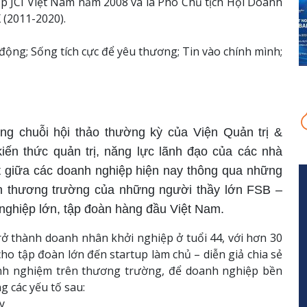
ập JCI Việt Nam năm 2008 và là Phó Chủ tịch Hội Doanh
 (2011-2020).
 động; Sống tích cực để yêu thương; Tin vào chính mình;
ng chuỗi hội thảo thường kỳ của Viện Quản trị &
n thức quản trị, năng lực lãnh đạo của các nhà
iệt giữa các doanh nghiệp hiện nay thông qua những
rên thương trường của những người thầy lớn FSB –
nghiệp lớn, tập đoàn hàng đầu Việt Nam.
 thành doanh nhân khởi nghiệp ở tuổi 44, với hơn 30
o tập đoàn lớn đến startup làm chủ – diễn giả chia sẻ
inh nghiệm trên thương trường, để doanh nghiệp bền
 các yếu tố sau:
y