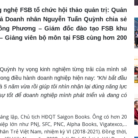
g nghệ FSB tổ chức hội thảo quản trị: Quản
giả Doanh nhân Nguyễn Tuấn Quỳnh chia sẻ
Hồng Phương – Giám đốc đào tạo FSB khu
 Giảng viên bộ môn tại FSB cùng hơn 200
Quỳnh hy vọng kinh nghiệm từng trải của mình sẽ
trong điều hành doanh nghiệp hiện nay:
"Khi bắt đầu
và 5 năm vừa rồi giúp tôi nhìn nhận lại đúng năng lực
sự tốt để doanh nghiệp mình phát triển và đang có
ng lập, Chủ tịch HĐQT Saigon Books. Ông có hơn 20
ệp lớn như PNJ, SFC, PNC, Alpha Books, Vigatexco,…
hân Trẻ Việt Nam, nhiệm kỳ VI (2018-2021). Đồng thời,