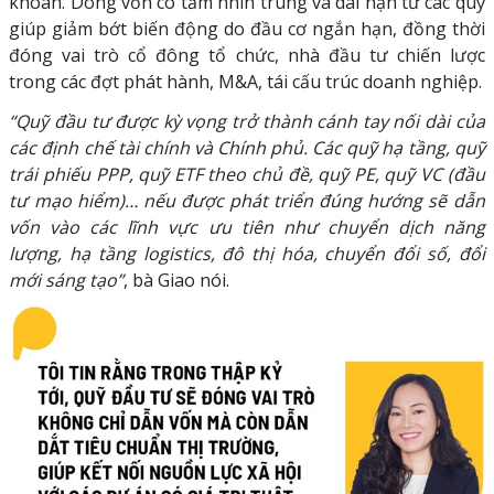
khoán. Dòng vốn có tầm nhìn trung và dài hạn từ các quỹ
giúp giảm bớt biến động do đầu cơ ngắn hạn, đồng thời
đóng vai trò cổ đông tổ chức, nhà đầu tư chiến lược
trong các đợt phát hành, M&A, tái cấu trúc doanh nghiệp.
“Quỹ đầu tư được kỳ vọng trở thành cánh tay nối dài của
các định chế tài chính và Chính phủ. Các quỹ hạ tầng, quỹ
trái phiếu PPP, quỹ ETF theo chủ đề, quỹ PE, quỹ VC (đầu
tư mạo hiểm)… nếu được phát triển đúng hướng sẽ dẫn
vốn vào các lĩnh vực ưu tiên như chuyển dịch năng
lượng, hạ tầng logistics, đô thị hóa, chuyển đổi số, đổi
mới sáng tạo”
, bà Giao nói.