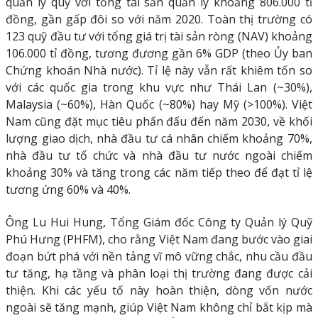
quản lý quỹ với tổng tài sản quản lý khoảng 806.000 tỉ
đồng, gần gấp đôi so với năm 2020. Toàn thị trường có
123 quỹ đầu tư với tổng giá trị tài sản ròng (NAV) khoảng
106.000 tỉ đồng, tương đương gần 6% GDP (theo Ủy ban
Chứng khoán Nhà nước). Tỉ lệ này vẫn rất khiêm tốn so
với các quốc gia trong khu vực như Thái Lan (~30%),
Malaysia (~60%), Hàn Quốc (~80%) hay Mỹ (>100%). Việt
Nam cũng đặt mục tiêu phấn đấu đến năm 2030, về khối
lượng giao dịch, nhà đầu tư cá nhân chiếm khoảng 70%,
nhà đầu tư tổ chức và nhà đầu tư nước ngoài chiếm
khoảng 30% và tăng trong các năm tiếp theo để đạt tỉ lệ
tương ứng 60% và 40%.
Ông Lu Hui Hung, Tổng Giám đốc Công ty Quản lý Quỹ
Phú Hưng (PHFM), cho rằng Việt Nam đang bước vào giai
đoạn bứt phá với nền tảng vĩ mô vững chắc, nhu cầu đầu
tư tăng, hạ tầng và phân loại thị trường đang được cải
thiện. Khi các yếu tố này hoàn thiện, dòng vốn nước
ngoài sẽ tăng mạnh, giúp Việt Nam không chỉ bắt kịp mà