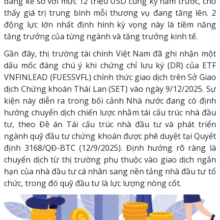
đáng kể so với mức 12 triệu USD cùng kỳ năm trước, cho
thấy giá trị trung bình mỗi thương vụ đang tăng lên. 2
động lực lớn nhất định hình kỳ vọng này là tiềm năng
tăng trưởng của từng ngành và tăng trưởng kinh tế.
Gần đây, thị trường tài chính Việt Nam đã ghi nhận một
dấu mốc đáng chú ý khi chứng chỉ lưu ký (DR) của ETF
VNFINLEAD (FUESSVFL) chính thức giao dịch trên Sở Giao
dịch Chứng khoán Thái Lan (SET) vào ngày 9/12/2025. Sự
kiện này diễn ra trong bối cảnh Nhà nước đang có định
hướng chuyển dịch chiến lược nhằm tái cấu trúc nhà đầu
tư, theo Đề án Tái cấu trúc nhà đầu tư và phát triển
ngành quỹ đầu tư chứng khoán được phê duyệt tại Quyết
định 3168/QĐ-BTC (12/9/2025). Định hướng rõ ràng là
chuyển dịch từ thị trường phụ thuộc vào giao dịch ngắn
hạn của nhà đầu tư cá nhân sang nền tảng nhà đầu tư tổ
chức, trong đó quỹ đầu tư là lực lượng nòng cốt.