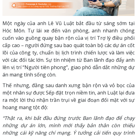
Một ngày của anh Lê Vũ Luật bắt đầu từ sáng sớm tại
Hóc Môn. Tự lái xe đến văn phòng, anh nhanh chóng
cuốn vào guồng quay bận rộn của vị trí Trợ lý điều phối
cấp cao – người đứng sau bao quát toàn bộ các dự án cốt
lõi của công ty, chuẩn bị lịch trình chiến lược và làm việc
với các đối tác lớn. Sự tín nhiệm từ Ban lãnh đạo đẩy anh
lên vị trí “Người tiên phong”, giao phó dẫn dắt những dự
án mang tính sống còn.
Thế nhưng, đằng sau danh xưng bận rộn và vỏ bọc của
một nhân sự được Sếp đặt trọn niềm tin, anh Luật lại đưa
ra một lời thú nhận trần trụi về giai đoạn đối mặt với sự
hoang mang tột độ:
“Thật ra, khi bắt đầu đứng trước Ban lãnh đạo để chạy
những dự án lớn, mình mới thấy bản thân còn thiếu
những cái kỹ năng chí mạng. Ý tưởng cải tiến quy trình