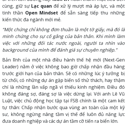
cùng, giữ sự
Lạc quan
để xử lý mượt mà áp lực, và một
tinh thần
Open Mindset
để sẵn sàng tiếp thu những
kiến thức đa ngành mới mẻ.
“Một chứng chỉ không đơn thuần là một tờ giấy, mà đó là
minh chứng cho sự cố gắng của bản thân. Khi mình làm
việc với những đối tác nước ngoài, người ta nhìn vào
background của mình để đánh giá sự chuyên nghiệp.”
Bản lĩnh của một nhà điều hành thế hệ mới (Next-Gen
Leader) nằm ở việc không bao giờ chấp nhận đầu hàng
trước giới hạn của bản thân. Sẽ có những lúc ý tưởng bị
từ chối, có những dự án gặp biến số thử thách, hay thậm
chí là những lần vấp ngã vì thiếu kinh nghiệm. Điều đó
không đáng sợ, đáng sợ là việc dừng lại. Với anh Lê Vũ
Luật, việc chủ động học tập tại FSB chính là một cam kết
tự thân: Chấp nhận bước qua vùng an toàn của một kỹ
sư, không ngừng nâng tầm vị thế để luôn đủ năng lực
đưa doanh nghiệp và các dự án tầm cỡ tiến ra biển lớn.