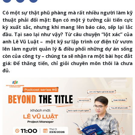
Có một sự thật phũ phàng mà rất nhiều người làm kỹ
thuật phải đối mặt: Bạn có một ý tưởng cải tiến cực
kỳ xuất sắc, nhưng khi mang lên báo cáo, sếp lại lắc
đầu. Tại sao lại như vậy? Từ câu chuyện “lột xác” của
anh Lê Vũ Luật – một kỹ sư lập trình cơ điện tử vươn
lên làm người quản lý & điều phối những dự án sống
còn của công ty – chúng ta sẽ nhận ra một bài học đắt
giá: Để thăng tiến, chỉ giỏi chuyên môn thôi là chưa
đủ.