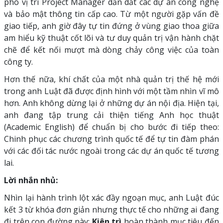
phó vị trí Project Manager dẫn dắt các dự án công nghệ
và bảo mật thông tin cấp cao. Từ một người gặp vấn đề
giao tiếp, anh giờ đây tự tin đứng ở vùng giao thoa giữa
am hiểu kỹ thuật cốt lõi và tư duy quản trị vận hành chặt
chẽ để kết nối mượt mà dòng chảy công việc của toàn
công ty.
Hơn thế nữa, khí chất của một nhà quản trị thế hệ mới
trong anh Luật đã được định hình với một tầm nhìn vĩ mô
hơn. Anh không dừng lại ở những dự án nội địa. Hiện tại,
anh đang tập trung cải thiện tiếng Anh học thuật
(Academic English) để chuẩn bị cho bước đi tiếp theo:
Chinh phục các chương trình quốc tế để tự tin đàm phán
với các đối tác nước ngoài trong các dự án quốc tế tương
lai.
Lời nhắn nhủ:
Nhìn lại hành trình lột xác đầy ngoạn mục, anh Luật đúc
kết 3 từ khóa đơn giản nhưng thực tế cho những ai đang
đi trên con đường này:
Kiên trì
hoàn thành mục tiêu đến