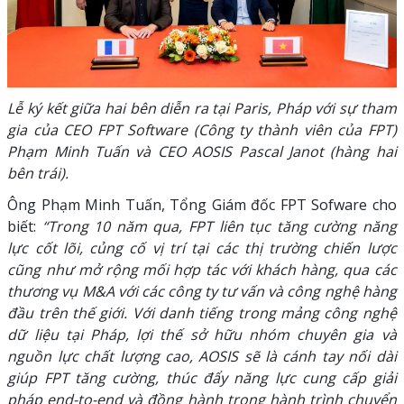
Lễ ký kết giữa hai bên diễn ra tại Paris, Pháp với sự tham
gia của CEO FPT Software (Công ty thành viên của FPT)
Phạm Minh Tuấn và CEO AOSIS Pascal Janot (hàng hai
bên trái).
Ông Phạm Minh Tuấn, Tổng Giám đốc FPT Sofware cho
biết:
“Trong 10 năm qua, FPT liên tục tăng cường năng
lực cốt lõi, củng cố vị trí tại các thị trường chiến lược
cũng như mở rộng mối hợp tác với khách hàng, qua các
thương vụ M&A với các công ty tư vấn và công nghệ hàng
đầu trên thế giới. Với danh tiếng trong mảng công nghệ
dữ liệu tại Pháp, lợi thế sở hữu nhóm chuyên gia và
nguồn lực chất lượng cao, AOSIS sẽ là cánh tay nối dài
giúp FPT tăng cường, thúc đẩy năng lực cung cấp giải
pháp end-to-end và đồng hành trong hành trình chuyển