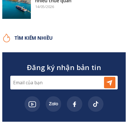
nhiễu thuế quan
14/05/2026
TÌM KIẾM NHIỀU
Đăng ký nhận bản tin