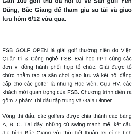
Gần 100 golf thủ đã hội tụ về Sân golf Yên
Dũng, Bắc Giang để tham gia so tài và giao
lưu hôm 6/12 vừa qua.
FSB GOLF OPEN là giải golf thường niên do Viện
Quản trị & Công nghệ FSB, Đại học FPT cùng các
đơn vị đồng hành phối hợp tổ chức. Giải được tổ
chức nhằm tạo ra sân chơi giao lưu và kết nối đẳng
cấp cho các golfer là những Học viên, Cựu HV, các
khách mời quan trọng của FSB. Chương trình diễn ra
gồm 2 phần: Thi đấu tập trung và Gala Dinner.
Vòng thi đấu, các golfers được chia thành các bảng
A, B, C. Tại đây, những cú swing mạnh mẽ, kết cấu
địa hình Bắc Giang với thời tiết thuận lợi cùng tinh